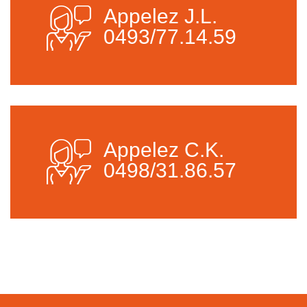
Appelez J.L.
0493/77.14.59
Appelez C.K.
0498/31.86.57