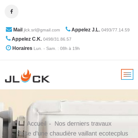
Mail
Appelez J.L.
jlck.srl@gmail.com
0493/77.14.59
Appelez C.K.
0498/31.86.57
Horaires
Lun. - Sam. : 08h à 19h
Accueil
Nos derniers travaux
Pose d’une chaudière vaillant ecotecplus